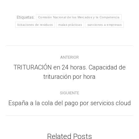
Etiquetas:
Comisión Nacional de los Mercados y la Competencia
licitaciones de residuos
malas prácticas
sanciones a empresas
Navegación
ANTERIOR
entre
TRITURACIÓN en 24 horas. Capacidad de
Publicación
publicaciones
trituración por hora
anterior:
SIGUIENTE
España a la cola del pago por servicios cloud
Publicación
siguiente:
Related Posts