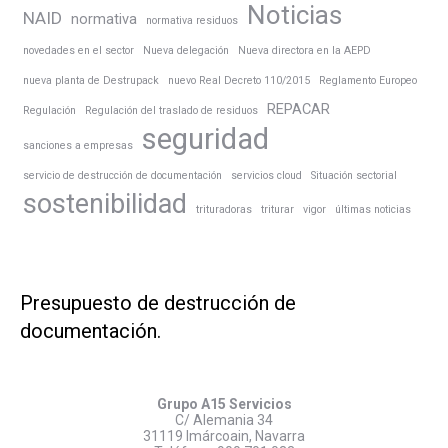
Noticias
NAID
normativa
normativa residuos
novedades en el sector
Nueva delegación
Nueva directora en la AEPD
nueva planta de Destrupack
nuevo Real Decreto 110/2015
Reglamento Europeo
REPACAR
Regulación
Regulación del traslado de residuos
seguridad
sanciones a empresas
servicio de destrucción de documentación
servicios cloud
Situación sectorial
sostenibilidad
trituradoras
triturar
vigor
últimas noticias
Presupuesto de destrucción de
documentación.
Grupo A15 Servicios
C/ Alemania 34
31119 Imárcoain, Navarra