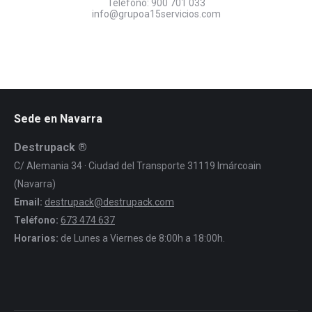
Teléfono:
900 701 033
info@grupoa15servicios.com
Sede en Navarra
Destrupack ®
C/ Alemania 34 · Ciudad del Transporte 31119 Imárcoain
(Navarra)
Email:
destrupack@destrupack.com
Teléfono:
673 474 637
Horarios:
de Lunes a Viernes de 8:00h a 18:00h.