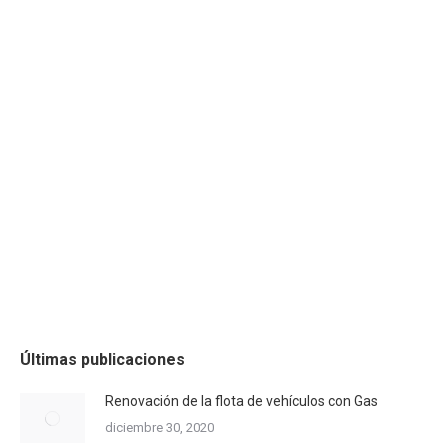
Nuevo modelo de gestión de RAEE
Hasta ahora no se han logrado los objetivos
esperados y las distintas administraciones con
competencias en España se están organizando para
explicar y poner en marcha el nuevo Real Decreto
110/2015 de Residuos de Aparatos Eléctricos y
Electrónicos -RAEE- que supone un cambio de
paradigma para cumplir los objetivos europeos. Las
cifras marcadas por la…
Últimas publicaciones
Renovación de la flota de vehículos con Gas
diciembre 30, 2020