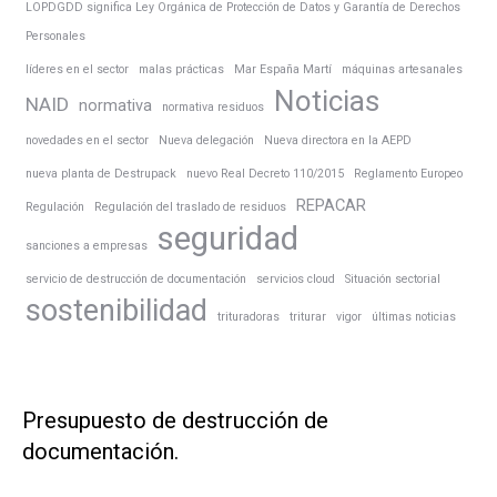
LOPDGDD significa Ley Orgánica de Protección de Datos y Garantía de Derechos
Personales
líderes en el sector
malas prácticas
Mar España Martí
máquinas artesanales
Noticias
NAID
normativa
normativa residuos
novedades en el sector
Nueva delegación
Nueva directora en la AEPD
nueva planta de Destrupack
nuevo Real Decreto 110/2015
Reglamento Europeo
REPACAR
Regulación
Regulación del traslado de residuos
seguridad
sanciones a empresas
servicio de destrucción de documentación
servicios cloud
Situación sectorial
sostenibilidad
trituradoras
triturar
vigor
últimas noticias
Presupuesto de destrucción de
documentación.