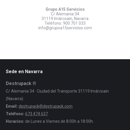
Grupo A15 Servicios
C/ Alemania 34
31119 Imárcoain, Navarra
Teléfono:
900 701 033
info@grupoa15servicios.com
Sede en Navarra
Destrupack ®
C/ Alemania 34 · Ciudad del Transporte 31119 Imárcoain
(Navarra)
Email:
destrupack@destrupack.com
Teléfono:
673 474 637
Horarios:
de Lunes a Viernes de 8:00h a 18:00h.