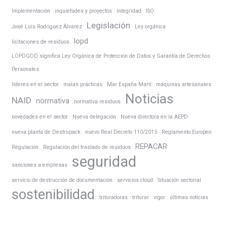
Implementación
inquietudes y proyectos
Integridad
ISO
Legislación
José Luís Rodriguez Álvarez
Ley orgánica
lopd
licitaciones de residuos
LOPDGDD significa Ley Orgánica de Protección de Datos y Garantía de Derechos
Personales
líderes en el sector
malas prácticas
Mar España Martí
máquinas artesanales
Noticias
NAID
normativa
normativa residuos
novedades en el sector
Nueva delegación
Nueva directora en la AEPD
nueva planta de Destrupack
nuevo Real Decreto 110/2015
Reglamento Europeo
REPACAR
Regulación
Regulación del traslado de residuos
seguridad
sanciones a empresas
servicio de destrucción de documentación
servicios cloud
Situación sectorial
sostenibilidad
trituradoras
triturar
vigor
últimas noticias