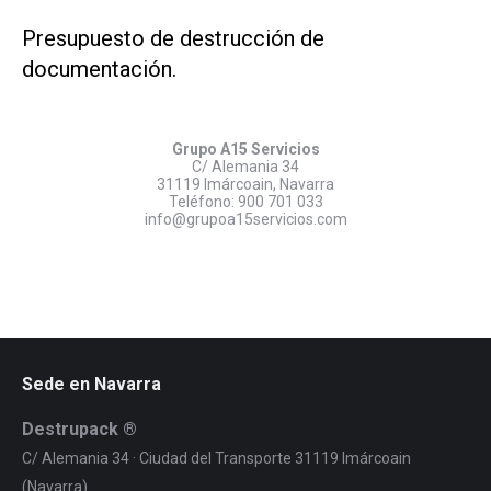
Presupuesto de destrucción de
documentación.
Grupo A15 Servicios
C/ Alemania 34
31119 Imárcoain, Navarra
Teléfono:
900 701 033
info@grupoa15servicios.com
Sede en Navarra
Destrupack ®
C/ Alemania 34 · Ciudad del Transporte 31119 Imárcoain
(Navarra)