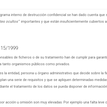
grama interno de destrucción confidencial se han dado cuenta que 
tes ocultos”
importantes y que están insuficientemente cubiertos an
s 15/1999
ponsables de ficheros o de su tratamiento han de cumplir para garant
rla tanto organismos públicos como privados.
s la entidad, persona u órgano administrativo que decide sobre la fin
plan una serie de requisitos y que se apliquen determinadas medidas
iante el tratamiento de los datos se pueda disponer de información 
por acción u omisión son muy elevadas. Por ejemplo una falta leve 