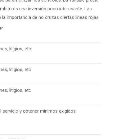
se parametrizan los controles. La variable precio
ámbito es una inversión poco interesante. Las
la importancia de no cruzas ciertas líneas rojas.
ar
s, litigios, etc
s, litigios, etc
s, litigios, etc
l servicio y obtener mínimos exigidos