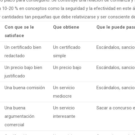
rgo plazo para conseguirlo. Se construye una relación de confianza y 
un 10-20 % en conceptos como la seguridad y la efectividad en este 
cantidades tan pequeñas que debe relativizarse y ser consciente de 
Con que se le
Que obtiene
Que le puede pas
satisface
Un certificado bien
Un certificado
Escándalos, sancione
redactado
simple
Un precio bajo bien
Un precio bajo
Escándalos, sancione
justificado
Una buena comisión
Un servicio
Escándalos, sancione
mediocre
Una buena
Un servicio
Sacar a concurso e
argumentación
interesante
comercial