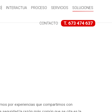
O]
INTERACTUA
PROCESO
SERVICIOS
SOLUCIONES
T. 673 474 637
CONTACTO
bemos por experiencias que compartimos con
e seguridad la razón más común que se cita es la