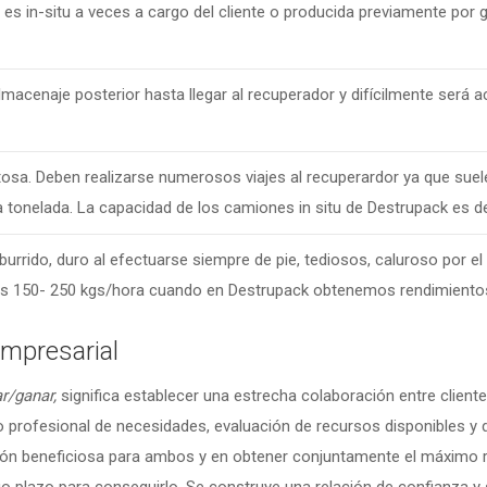
es in-situ a veces a cargo del cliente o producida previamente por
lmacenaje posterior hasta llegar al recuperador y difícilmente será 
osa. Deben realizarse numerosos viajes al recuperardor ya que sue
 tonelada. La capacidad de los camiones in situ de Destrupack es d
burrido, duro al efectuarse siempre de pie, tediosos, caluroso por e
 los 150- 250 kgs/hora cuando en Destrupack obtenemos rendimiento
mpresarial
r/ganar,
significa establecer una estrecha colaboración entre client
o profesional de necesidades, evaluación de recursos disponibles y
ión beneficiosa para ambos y en obtener conjuntamente el máximo re