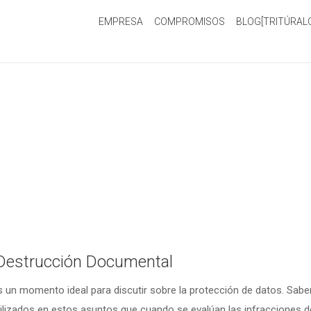
EMPRESA
COMPROMISOS
BLOG[TRITÚRAL
Destrucción Documental
 un momento ideal para discutir sobre la protección de datos. Sa
lizados en estos asuntos que cuando se evalúan las infracciones d