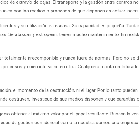
ndice de extravío de cajas. El transporte y la gestión entre centros 
 y cuales son los medios o procesos de que disponen es actuar ingen
cientes y su utilización es escasa. Su capacidad es pequeña. Tarda
enas. Se atascan y estropean, tienen mucho mantenimiento. En real
er totalmente irrecomponible y nunca fuera de normas. Pero no se d
 procesos y quien interviene en ellos. Cualquiera monta un triturad
ción, el momento de la destrucción, ni el lugar. Por lo tanto pueden 
onde destruyen. Investigue de que medios disponen y que garantías o
io obtener el máximo valor por el papel resultante. Buscan la venta
resas de gestión confidencial como la nuestra, somos una empresa de