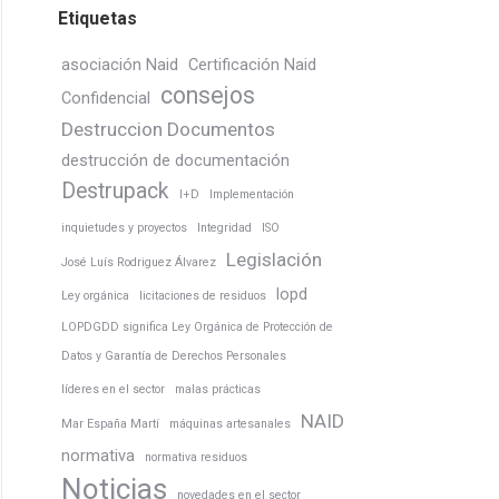
Etiquetas
asociación Naid
Certificación Naid
consejos
Confidencial
Destruccion Documentos
destrucción de documentación
Destrupack
I+D
Implementación
inquietudes y proyectos
Integridad
ISO
Legislación
José Luís Rodriguez Álvarez
lopd
Ley orgánica
licitaciones de residuos
LOPDGDD significa Ley Orgánica de Protección de
Datos y Garantía de Derechos Personales
líderes en el sector
malas prácticas
NAID
Mar España Martí
máquinas artesanales
normativa
normativa residuos
Noticias
novedades en el sector