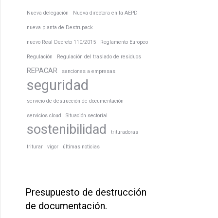
Nueva delegación
Nueva directora en la AEPD
nueva planta de Destrupack
nuevo Real Decreto 110/2015
Reglamento Europeo
Regulación
Regulación del traslado de residuos
REPACAR
sanciones a empresas
seguridad
servicio de destrucción de documentación
servicios cloud
Situación sectorial
sostenibilidad
trituradoras
triturar
vigor
últimas noticias
Presupuesto de destrucción
de documentación.