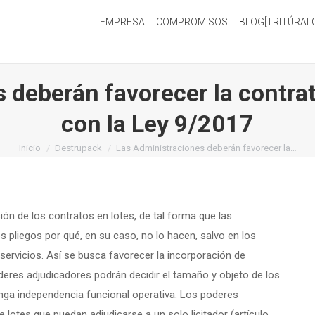
EMPRESA
COMPROMISOS
BLOG[TRITÚRAL
 deberán favorecer la contr
con la Ley 9/2017
Estás aquí:
Inicio
Destrupack
Las Administraciones deberán favorecer la…
ión de los contratos en lotes, de tal forma que las
s pliegos por qué, en su caso, no lo hacen, salvo en los
ervicios. Así se busca favorecer la incorporación de
es adjudicadores podrán decidir el tamaño y objeto de los
enga independencia funcional operativa. Los poderes
 lotes que puedan adjudicarse a un solo licitador (artículo