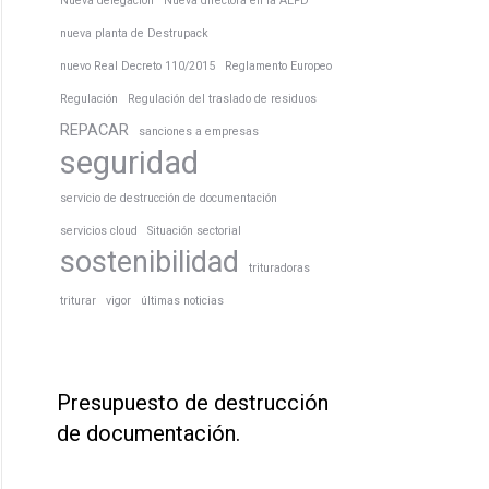
Nueva delegación
Nueva directora en la AEPD
nueva planta de Destrupack
nuevo Real Decreto 110/2015
Reglamento Europeo
Regulación
Regulación del traslado de residuos
REPACAR
sanciones a empresas
seguridad
servicio de destrucción de documentación
servicios cloud
Situación sectorial
sostenibilidad
trituradoras
triturar
vigor
últimas noticias
Presupuesto de destrucción
de documentación.