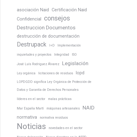
asociación Naid
Certificación Naid
consejos
Confidencial
Destruccion Documentos
destrucción de documentación
Destrupack
I+D
Implementación
inquietudes y proyectos
Integridad
ISO
Legislación
José Luís Rodriguez Álvarez
lopd
Ley orgánica
licitaciones de residuos
LOPDGDD significa Ley Orgánica de Protección de
Datos y Garantía de Derechos Personales
líderes en el sector
malas prácticas
NAID
Mar España Martí
máquinas artesanales
normativa
normativa residuos
Noticias
novedades en el sector