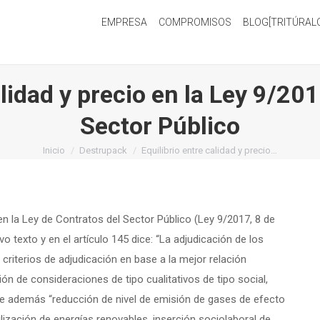
EMPRESA
COMPROMISOS
BLOG[TRITÚRAL
alidad y precio en la Ley 9/20
Sector Público
Estás aquí:
Inicio
Destrupack
Equilibrio entre calidad y precio…
 la Ley de Contratos del Sector Público (Ley 9/2017, 8 de
vo texto y en el artículo 145 dice: “La adjudicación de los
 criterios de adjudicación en base a la mejor relación
ión de consideraciones de tipo cualitativos de tipo social,
ce además “reducción de nivel de emisión de gases de efecto
tilización de energías renovables, inserción sociolaboral de