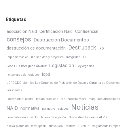
Etiquetas
asociación Naid
Certificación Naid
Confidencial
consejos
Destruccion Documentos
Destrupack
destrucción de documentación
I+D
Implementación
inquietudes y proyectos
Integridad
ISO
Legislación
José Luís Rodriguez Álvarez
Ley orgánica
lopd
licitaciones de residuos
LOPDGDD significa Ley Orgánica de Protección de Datos y Garantía de Derechos
Personales
líderes en el sector
malas prácticas
Mar España Martí
máquinas artesanales
Noticias
NAID
normativa
normativa residuos
novedades en el sector
Nueva delegación
Nueva directora en la AEPD
nueva planta de Destrupack
nuevo Real Decreto 110/2015
Reglamento Europeo