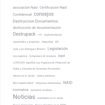
asociación Naid
Certificación Naid
consejos
Confidencial
Destruccion Documentos
destrucción de documentación
Destrupack
I+D
Implementación
inquietudes y proyectos
Integridad
ISO
Legislación
José Luís Rodriguez Álvarez
lopd
Ley orgánica
licitaciones de residuos
LOPDGDD significa Ley Orgánica de Protección de
Datos y Garantía de Derechos Personales
líderes en el sector
malas prácticas
NAID
Mar España Martí
máquinas artesanales
normativa
normativa residuos
Noticias
novedades en el sector