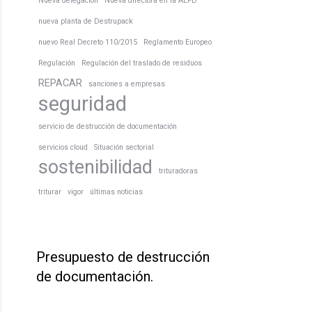
Nueva delegación
Nueva directora en la AEPD
nueva planta de Destrupack
nuevo Real Decreto 110/2015
Reglamento Europeo
Regulación
Regulación del traslado de residuos
REPACAR
sanciones a empresas
seguridad
servicio de destrucción de documentación
servicios cloud
Situación sectorial
sostenibilidad
trituradoras
triturar
vigor
últimas noticias
Presupuesto de destrucción
de documentación.