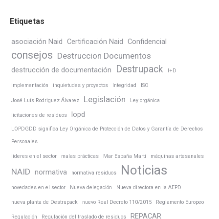
Etiquetas
asociación Naid
Certificación Naid
Confidencial
consejos
Destruccion Documentos
Destrupack
destrucción de documentación
I+D
Implementación
inquietudes y proyectos
Integridad
ISO
Legislación
José Luís Rodriguez Álvarez
Ley orgánica
lopd
licitaciones de residuos
LOPDGDD significa Ley Orgánica de Protección de Datos y Garantía de Derechos
Personales
líderes en el sector
malas prácticas
Mar España Martí
máquinas artesanales
Noticias
NAID
normativa
normativa residuos
novedades en el sector
Nueva delegación
Nueva directora en la AEPD
nueva planta de Destrupack
nuevo Real Decreto 110/2015
Reglamento Europeo
REPACAR
Regulación
Regulación del traslado de residuos