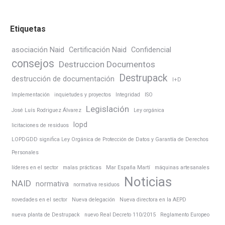
Etiquetas
asociación Naid
Certificación Naid
Confidencial
consejos
Destruccion Documentos
Destrupack
destrucción de documentación
I+D
Implementación
inquietudes y proyectos
Integridad
ISO
Legislación
José Luís Rodriguez Álvarez
Ley orgánica
lopd
licitaciones de residuos
LOPDGDD significa Ley Orgánica de Protección de Datos y Garantía de Derechos
Personales
líderes en el sector
malas prácticas
Mar España Martí
máquinas artesanales
Noticias
NAID
normativa
normativa residuos
novedades en el sector
Nueva delegación
Nueva directora en la AEPD
nueva planta de Destrupack
nuevo Real Decreto 110/2015
Reglamento Europeo