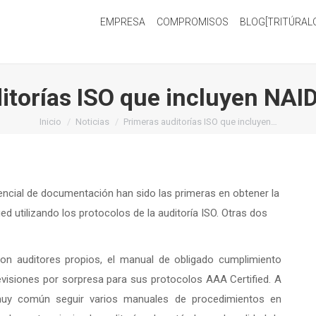
EMPRESA
COMPROMISOS
BLOG[TRITÚRAL
itorías ISO que incluyen NAI
Estás aquí:
Inicio
Noticias
Primeras auditorías ISO que incluyen…
ncial de documentación han sido las primeras en obtener la
ed utilizando los protocolos de la auditoría ISO. Otras dos
con auditores propios, el manual de obligado cumplimiento
visiones por sorpresa para sus protocolos AAA Certified. A
uy común seguir varios manuales de procedimientos en