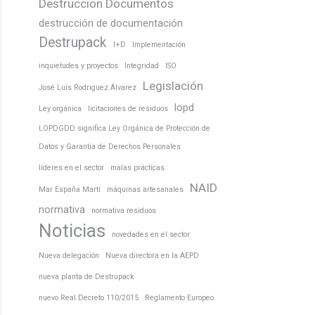
Destruccion Documentos
destrucción de documentación
Destrupack
I+D
Implementación
inquietudes y proyectos
Integridad
ISO
Legislación
José Luís Rodriguez Álvarez
lopd
Ley orgánica
licitaciones de residuos
LOPDGDD significa Ley Orgánica de Protección de
Datos y Garantía de Derechos Personales
líderes en el sector
malas prácticas
NAID
Mar España Martí
máquinas artesanales
normativa
normativa residuos
Noticias
novedades en el sector
Nueva delegación
Nueva directora en la AEPD
nueva planta de Destrupack
nuevo Real Decreto 110/2015
Reglamento Europeo