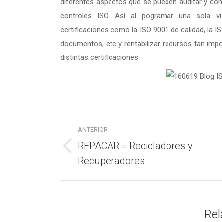
diferentes aspectos que se pueden auditar y com
controles ISO. Así al pogramar una sola vis
certificaciones como la ISO 9001 de calidad, la 
documentos, etc y rentabilizar recursos tan imp
distintas certificaciones.
Navegación
ANTERIOR
entre
REPACAR = Recicladores y
Publicación
publicaciones
Recuperadores
anterior:
Rel