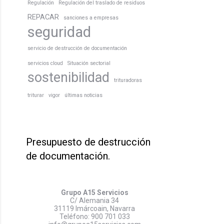
Regulación
Regulación del traslado de residuos
REPACAR
sanciones a empresas
seguridad
servicio de destrucción de documentación
servicios cloud
Situación sectorial
sostenibilidad
trituradoras
triturar
vigor
últimas noticias
Presupuesto de destrucción
de documentación.
Grupo A15 Servicios
C/ Alemania 34
31119 Imárcoain, Navarra
Teléfono:
900 701 033