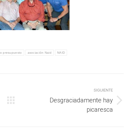
o presupuesto
asociación Naid
NAID
SIGUIENTE
Desgraciadamente hay
Publicación
picaresca
siguiente: