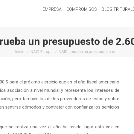
EMPRESA
COMPROMISOS
BLOG[TRITÚRAL
rueba un presupuesto de 2.6
Estás aquí:
Inicio
NAID Europa
NAID aprueba un presupuesto de…
0 $ para el próximo ejercicio que en el año fiscal americano
nica asociación a nivel mundial y representa los intereses de
ción, pero también los de los proveedores de estas y sobre
an sentirse cómodos y contratar con confianza los servicios
 que se realiza una vez al año ha tenido lugar esta vez en