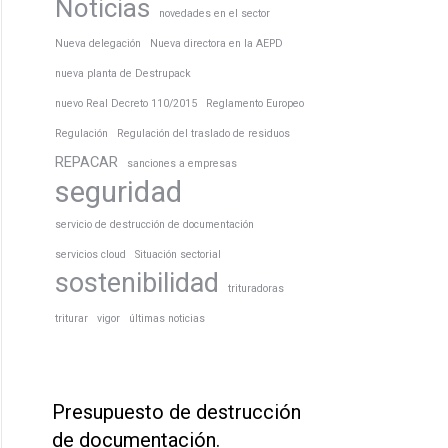
Noticias
novedades en el sector
Nueva delegación
Nueva directora en la AEPD
nueva planta de Destrupack
nuevo Real Decreto 110/2015
Reglamento Europeo
Regulación
Regulación del traslado de residuos
REPACAR
sanciones a empresas
seguridad
servicio de destrucción de documentación
servicios cloud
Situación sectorial
sostenibilidad
trituradoras
triturar
vigor
últimas noticias
Presupuesto de destrucción
de documentación.