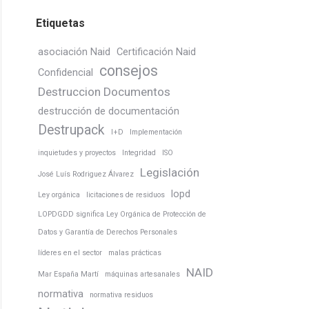
Etiquetas
asociación Naid
Certificación Naid
consejos
Confidencial
Destruccion Documentos
destrucción de documentación
Destrupack
I+D
Implementación
inquietudes y proyectos
Integridad
ISO
Legislación
José Luís Rodriguez Álvarez
lopd
Ley orgánica
licitaciones de residuos
LOPDGDD significa Ley Orgánica de Protección de
Datos y Garantía de Derechos Personales
líderes en el sector
malas prácticas
NAID
Mar España Martí
máquinas artesanales
normativa
normativa residuos