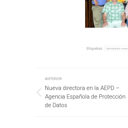
Etiquetas:
Aprobado nuev
Navegación
ANTERIOR
entre
Nueva directora en la AEPD –
publicaciones
Agencia Española de Protección
Publicación
anterior:
de Datos