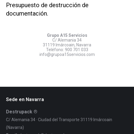
Presupuesto de destrucción de
documentación.
Grupo A15 Servicios
C/ Alemania 34
31119 Imárcoain, Navarra
Teléfono:
900 701 033
info@grupoa15servicios.com
Sede en Navarra
Destrupack ®
C/ Alemania 34 · Ciudad del Transporte 31119 Imárcoain
(Navarra)