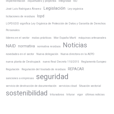
Implementación
inquietudes y proyectos
Integridad
ISO
Legislación
José Luís Rodriguez Álvarez
Ley orgánica
lopd
licitaciones de residuos
LOPDGDD significa Ley Orgánica de Protección de Datos y Garantía de Derechos
Personales
líderes en el sector
malas prácticas
Mar España Martí
máquinas artesanales
Noticias
NAID
normativa
normativa residuos
novedades en el sector
Nueva delegación
Nueva directora en la AEPD
nueva planta de Destrupack
nuevo Real Decreto 110/2015
Reglamento Europeo
REPACAR
Regulación
Regulación del traslado de residuos
seguridad
sanciones a empresas
servicio de destrucción de documentación
servicios cloud
Situación sectorial
sostenibilidad
trituradoras
triturar
vigor
últimas noticias