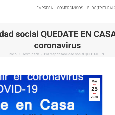
EMPRESA
COMPROMISOS
BLOG[TRITÚRAL
idad social QUEDATE EN CASA 
coronavirus
Estás aquí:
Inicio
Destrupack
Por responsabilidad social QUEDATE EN…
Mar
25
2020