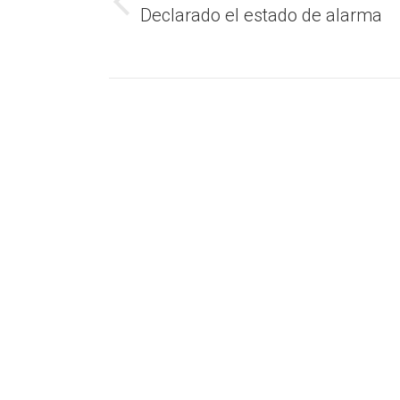
publicaciones
Declarado el estado de alarma
Publicación
anterior: