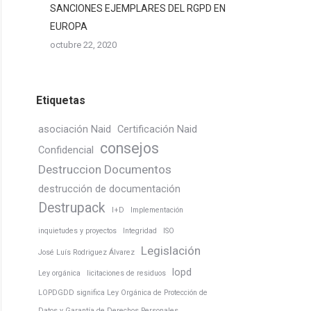
SANCIONES EJEMPLARES DEL RGPD EN
EUROPA
octubre 22, 2020
Etiquetas
asociación Naid
Certificación Naid
consejos
Confidencial
Destruccion Documentos
destrucción de documentación
Destrupack
I+D
Implementación
inquietudes y proyectos
Integridad
ISO
Legislación
José Luís Rodriguez Álvarez
lopd
Ley orgánica
licitaciones de residuos
LOPDGDD significa Ley Orgánica de Protección de
Datos y Garantía de Derechos Personales