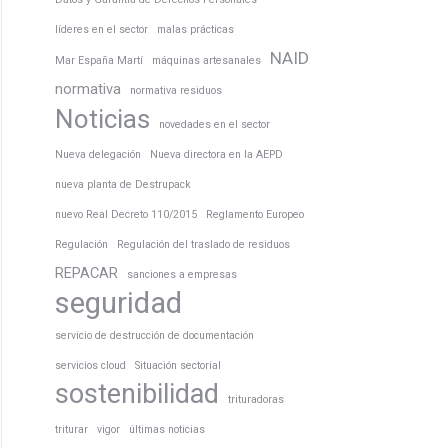
líderes en el sector
malas prácticas
NAID
Mar España Martí
máquinas artesanales
normativa
normativa residuos
Noticias
novedades en el sector
Nueva delegación
Nueva directora en la AEPD
nueva planta de Destrupack
nuevo Real Decreto 110/2015
Reglamento Europeo
Regulación
Regulación del traslado de residuos
REPACAR
sanciones a empresas
seguridad
servicio de destrucción de documentación
servicios cloud
Situación sectorial
sostenibilidad
trituradoras
triturar
vigor
últimas noticias