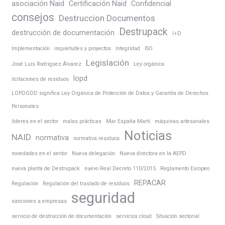
asociación Naid
Certificación Naid
Confidencial
consejos
Destruccion Documentos
Destrupack
destrucción de documentación
I+D
Implementación
inquietudes y proyectos
Integridad
ISO
Legislación
José Luís Rodriguez Álvarez
Ley orgánica
lopd
licitaciones de residuos
LOPDGDD significa Ley Orgánica de Protección de Datos y Garantía de Derechos
Personales
líderes en el sector
malas prácticas
Mar España Martí
máquinas artesanales
Noticias
NAID
normativa
normativa residuos
novedades en el sector
Nueva delegación
Nueva directora en la AEPD
nueva planta de Destrupack
nuevo Real Decreto 110/2015
Reglamento Europeo
REPACAR
Regulación
Regulación del traslado de residuos
seguridad
sanciones a empresas
servicio de destrucción de documentación
servicios cloud
Situación sectorial