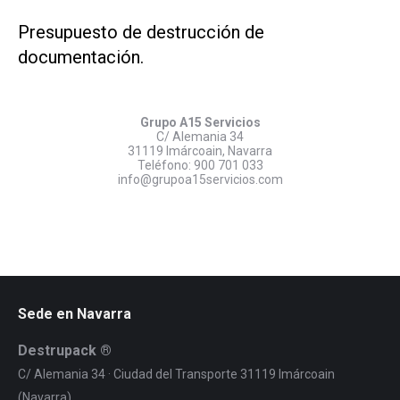
Presupuesto de destrucción de
documentación.
Grupo A15 Servicios
C/ Alemania 34
31119 Imárcoain, Navarra
Teléfono:
900 701 033
info@grupoa15servicios.com
Sede en Navarra
Destrupack ®
C/ Alemania 34 · Ciudad del Transporte 31119 Imárcoain
(Navarra)