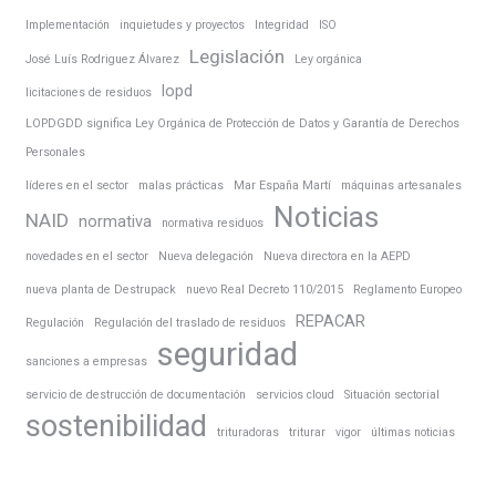
Implementación
inquietudes y proyectos
Integridad
ISO
Legislación
José Luís Rodriguez Álvarez
Ley orgánica
lopd
licitaciones de residuos
LOPDGDD significa Ley Orgánica de Protección de Datos y Garantía de Derechos
Personales
líderes en el sector
malas prácticas
Mar España Martí
máquinas artesanales
Noticias
NAID
normativa
normativa residuos
novedades en el sector
Nueva delegación
Nueva directora en la AEPD
nueva planta de Destrupack
nuevo Real Decreto 110/2015
Reglamento Europeo
REPACAR
Regulación
Regulación del traslado de residuos
seguridad
sanciones a empresas
servicio de destrucción de documentación
servicios cloud
Situación sectorial
sostenibilidad
trituradoras
triturar
vigor
últimas noticias