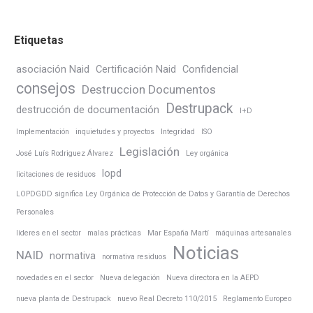
Etiquetas
asociación Naid
Certificación Naid
Confidencial
consejos
Destruccion Documentos
Destrupack
destrucción de documentación
I+D
Implementación
inquietudes y proyectos
Integridad
ISO
Legislación
José Luís Rodriguez Álvarez
Ley orgánica
lopd
licitaciones de residuos
LOPDGDD significa Ley Orgánica de Protección de Datos y Garantía de Derechos
Personales
líderes en el sector
malas prácticas
Mar España Martí
máquinas artesanales
Noticias
NAID
normativa
normativa residuos
novedades en el sector
Nueva delegación
Nueva directora en la AEPD
nueva planta de Destrupack
nuevo Real Decreto 110/2015
Reglamento Europeo