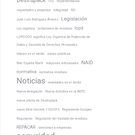
Destrupack
I+D
Implementación
inquietudes y proyectos
Integridad
ISO
Legislación
José Luís Rodriguez Álvarez
lopd
Ley orgánica
licitaciones de residuos
LOPDGDD significa Ley Orgánica de Protección de
Datos y Garantía de Derechos Personales
líderes en el sector
malas prácticas
NAID
Mar España Martí
máquinas artesanales
normativa
normativa residuos
Noticias
novedades en el sector
Nueva delegación
Nueva directora en la AEPD
nueva planta de Destrupack
nuevo Real Decreto 110/2015
Reglamento Europeo
Regulación
Regulación del traslado de residuos
REPACAR
sanciones a empresas