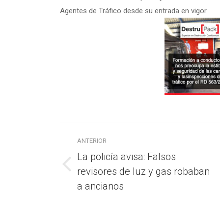
Agentes de Tráfico desde su entrada en vigor.
Navegación
ANTERIOR
entre
La policía avisa: Falsos
publicaciones
revisores de luz y gas robaban
Publicación
anterior:
a ancianos