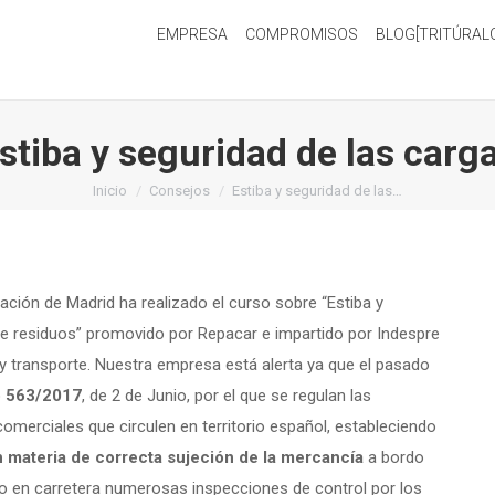
EMPRESA
COMPROMISOS
BLOG[TRITÚRAL
stiba y seguridad de las carg
Estás aquí:
Inicio
Consejos
Estiba y seguridad de las…
ción de Madrid ha realizado el curso sobre “Estiba y
 de residuos” promovido por Repacar e impartido por Indespre
a y transporte. Nuestra empresa está alerta ya que el pasado
o 563/2017
, de 2 de Junio, por el que se regulan las
omerciales que circulen en territorio español, estableciendo
n materia de correcta sujeción de la mercancía
a bordo
bo en carretera numerosas inspecciones de control por los